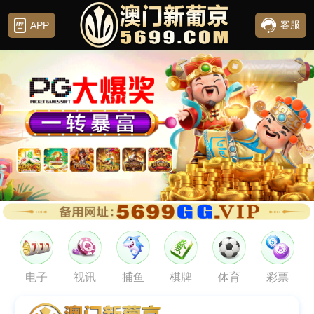
客服
APP
电子
视讯
捕鱼
棋牌
体育
彩票